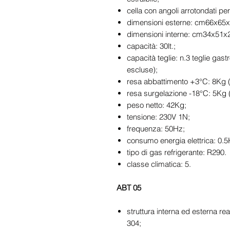
cella con angoli arrotondati per f
dimensioni esterne: cm66x65x
dimensioni interne: cm34x51x
capacità: 30lt.;
capacità teglie: n.3 teglie ga
escluse);
resa abbattimento +3°C: 8Kg (i
resa surgelazione -18°C: 5Kg (
peso netto: 42Kg;
tensione: 230V 1N;
frequenza: 50Hz;
consumo energia elettrica: 0.
tipo di gas refrigerante: R290.
classe climatica: 5.
ABT 05
struttura interna ed esterna rea
304;