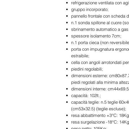
refrigerazione ventilata con agi
gruppo incorporato;
pannello frontale con scheda d
n.1 sonda spillone al cuore (sol
sbrinamento automatico a gas
spessore isolamento 7cm;
n.1 porta cieca (non reversibile
porta con impugnatura ergono
estraibile;
cella con angoli arrotondati per f
piedini regolabili;
dimensioni esterne: cm80x87.7
piedi regolati alla minima altez
dimensioni interne: cm44x69.
capacità: 102lt.;
capacità teglie: n.5 teglie 60
(cm53x32.5) (teglie escluse);
resa abbattimento +3°C: 18Kg (
resa surgelazione -18°C: 14Kg 
peso netto: 105Kg;