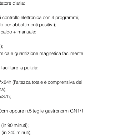
tatore d'aria;
i controllo elettronica con 4 programmi;
o per abbattimenti positivi);
 caldo + manuale;
);
mica e guarnizione magnetica facilmente
acilitare la pulizia;
x84h (l'altezza totale è comprensiva dei
za);
5x37h;
x40cm oppure n.5 teglie gastronorm GN1/1
in 90 minuti);
(in 240 minuti);