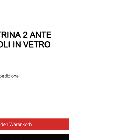
TRINA 2 ANTE
LI IN VETRO
s
pedizione
 den Warenkorb