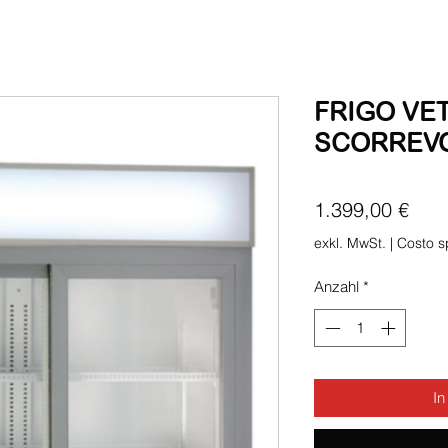
FRIGO VE
SCORREVO
Prei
1.399,00 €
exkl. MwSt.
|
Costo s
Anzahl
*
In