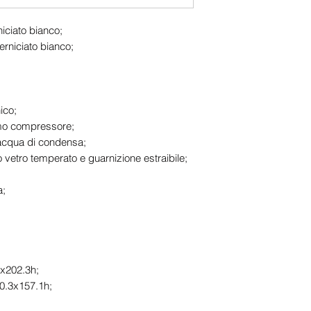
niciato bianco;
verniciato bianco;
ico;
mo compressore;
acqua di condensa;
 vetro temperato e guarnizione estraibile;
a;
x202.3h;
0.3x157.1h;