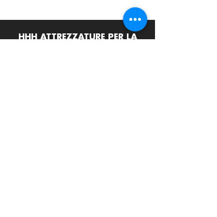
HHH ATTREZZATURE PER LA
RISTORAZIONE srls
Via Termine D'Alatri 11, 03011 Alatri (FR)
info@hhhattrezzature.com
+39 348 240 9631
+39 0775 1437171