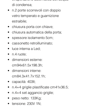
di condensa;
n.2 porte scorrevoli con doppio
vetro temperato e guarnizione
estraibile;
chiusura porta con chiave;
chiusura automatica della porta;
spessore isolamento 5cm;
cassonetto retroilluminato;
luce interna a Led;
n.4 ruote;
dimensioni esterne:
cm94x61.5x198.3h;
dimensioni interne:
cm84.3x41.7x152.1h;
capacità: 403lt;
n.4+4 griglie plastificate cm41x36.5;
n.4+4 set aggancio griglie;
peso netto: 133Kg;
tensione: 230V 1N;