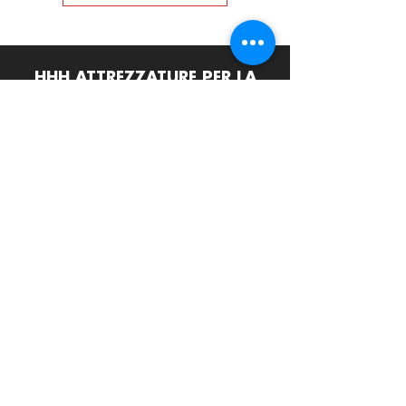
HHH ATTREZZATURE PER LA
RISTORAZIONE srls
Via Termine D'Alatri 11, 03011 Alatri (FR)
info@hhhattrezzature.com
+39 348 240 9631
+39 0775 1437171