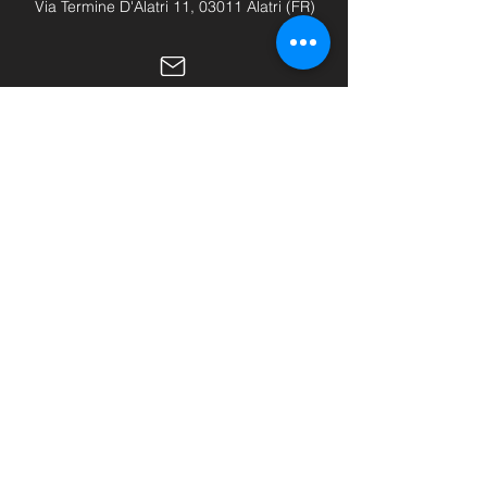
Via Termine D'Alatri 11, 03011 Alatri (FR)
info@hhhattrezzature.com
+39 348 240 9631
+39 0775 1437171
LINK UTILI
Home
Chi siamo
Shop
Buono regalo
Contatti