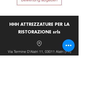
HHH ATTREZZATURE PER LA
RISTORAZIONE srls
Via Termine D'Alatri 11, 03011 Alatri (FR)
info@hhhattrezzature.com
+39 348 240 9631
+39 0775 1437171