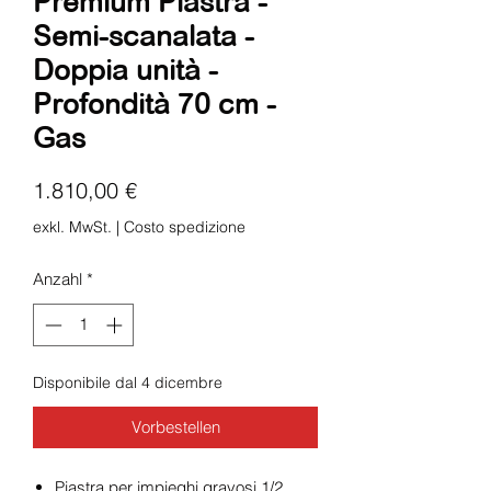
Premium Piastra -
Semi-scanalata -
Doppia unità -
Profondità 70 cm -
Gas
Preis
1.810,00 €
exkl. MwSt.
|
Costo spedizione
Anzahl
*
Disponibile dal 4 dicembre
Vorbestellen
Piastra per impieghi gravosi 1/2