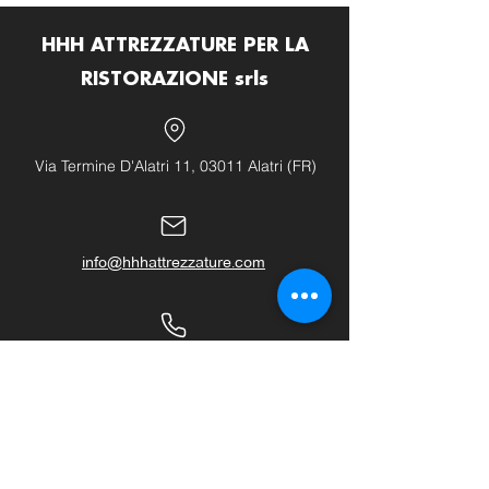
HHH ATTREZZATURE PER LA
RISTORAZIONE srls
Via Termine D'Alatri 11, 03011 Alatri (FR)
info@hhhattrezzature.com
+39 348 240 9631
+39 0775 1437171
LINK UTILI