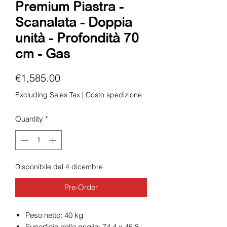
Premium Piastra -
Scanalata - Doppia
unità - Profondità 70
cm - Gas
Price
€1,585.00
Excluding Sales Tax
|
Costo spedizione
Quantity
*
Disponibile dal 4 dicembre
Pre-Order
Peso netto: 40 kg
Superficie della griglia: 74,4 x 45,8