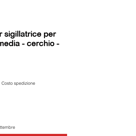
sigillatrice per
media - cerchio -
|
Costo spedizione
ettembre