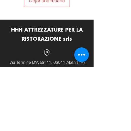
Dejar una reseña
HHH ATTREZZATURE PER LA
RISTORAZIONE srls
Via Termine D'Alatri 11, 03011 Alatri (FR)
info@hhhattrezzature.com
+39 348 240 9631
+39 0775 1437171