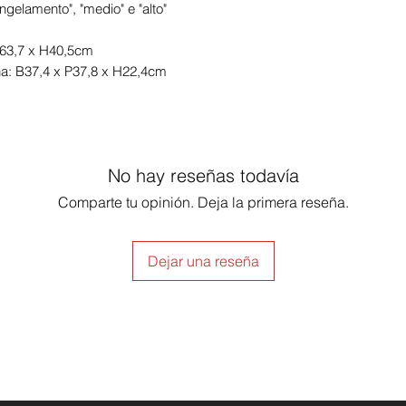
congelamento", "medio" e "alto"
P63,7 x H40,5cm
na: B37,4 x P37,8 x H22,4cm
No hay reseñas todavía
Comparte tu opinión. Deja la primera reseña.
Dejar una reseña