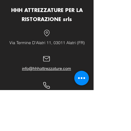
HHH ATTREZZATURE PER LA
RISTORAZIONE srls
Via Termine D'Alatri 11, 03011 Alatri (FR)
info@hhhattrezzature.com
+39 348 240 9631
+39 0775 1437171
LINK UTILI