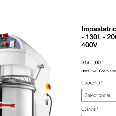
Impastatric
- 130L - 20
400V
Prix
3 560,00 €
Hors TVA
|
Costo spe
Capacità
*
Sélectionner
Quantité
*