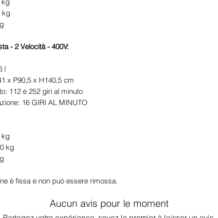
 kg
0 kg
kg
ta - 2 Velocità - 400V:
 l
141 x P90,5 x H140,5 cm
to: 112 e 252 giri al minuto
elazione: 16 GIRI AL MINUTO
 kg
20 kg
kg
ne è fissa e non può essere rimossa.
Aucun avis pour le moment
Partagez votre expérience, soyez le premier à laisser un avis.