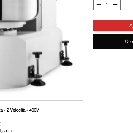
A
Com
a - 2 Velocità - 400V:
0l
1,5 cm