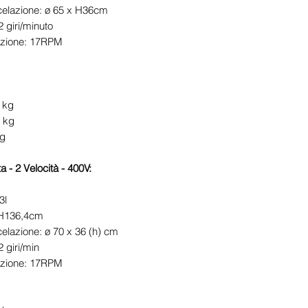
celazione: ø 65 x H36cm
2 giri/minuto
lazione: 17RPM
 kg
4 kg
kg
a - 2 Velocità - 400V:
3l
 H136,4cm
elazione: ø 70 x 36 (h) cm
2 giri/min
lazione: 17RPM