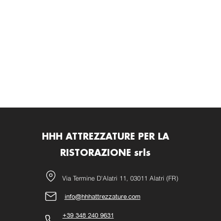
HHH ATTREZZATURE PER LA
RISTORAZIONE srls
Via Termine D'Alatri 11, 03011 Alatri (FR)
info@hhhattrezzature.com
+39 348 240 9631