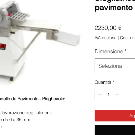
pavimento 
Prez
2230,00 €
IVA esclusa
|
Costo s
Dimensione
*
Seleziona
Quantità
*
odello da Pavimento - Pieghevole:
a lavorazione degli alimenti
Agg
le da 0 a 35 mm
o