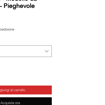
- Pieghevole
zo
pedizione
iungi al carrello
Acquista ora