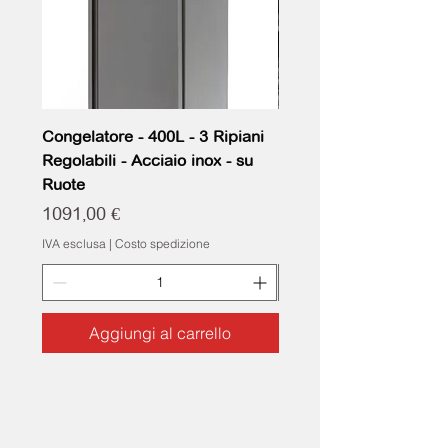
Congelatore - 400L - 3 Ripiani
FORNO UNOX BAKER
Regolabili - Acciaio inox - su
Prezzo
3000,00 €
Ruote
IVA esclusa
Prezzo
1091,00 €
IVA esclusa
|
Costo spedizione
Aggiungi al carrello