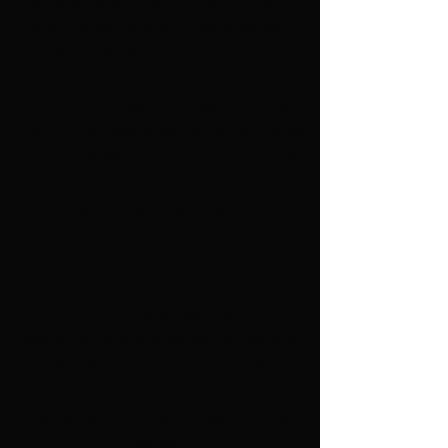
mesure de garantir des équipements avec le
meilleur rapport qualité-prix sans sacrifier la
qualité garantie des meilleures entreprises
italiennes.
Le but de notre organisation est de réduire au
maximum les coûts et de garantir les prix les
plus compétitifs avec une excellente qualité
avec une marge minimale pour créer une
relation durable dans le temps.
Nous avons un grand showroom à Via Termine
D' Alatri 11, 03011 Alatri (FR)
où nous
donnons aux clients la possibilité
toucher
avec la main la qualité de
nos équipements
neufs et d'occasion, en excellent état et
soigneusement testés pour vous garantir les
mêmes performances que des machines
neuves.