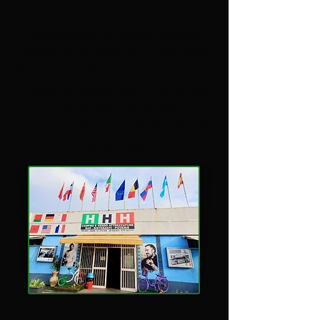
Nous exportons nos articles dans toute
l'Europe
et pas seulement ... nous avons
atteint Cuba, les États-Unis, le Japon, la Chine,
le Maroc et d'autres pays du monde mais
nous ne nous arrêtons pas!
Nous nous préparons à atteindre d'autres
planètes aussi...