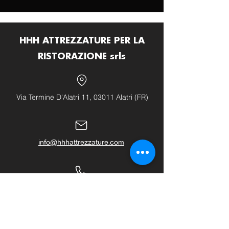
HHH ATTREZZATURE PER LA
RISTORAZIONE srls
Via Termine D'Alatri 11, 03011 Alatri (FR)
info@hhhattrezzature.com
+39 348 240 9631
+39 0775 1437171