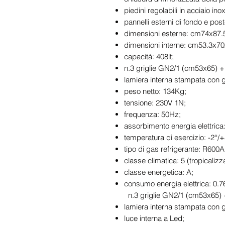
piedini regolabili in acciaio ino
pannelli esterni di fondo e post
dimensioni esterne: cm74x87.
dimensioni interne: cm53.3x70
capacità: 408lt;
n.3 griglie GN2/1 (cm53x65) +
lamiera interna stampata con g
peso netto: 134Kg;
tensione: 230V 1N;
frequenza: 50Hz;
assorbimento energia elettrica
temperatura di esercizio: -2°/
tipo di gas refrigerante: R600A
classe climatica: 5 (tropicalizz
classe energetica: A;
consumo energia elettrica: 0.
n.3 griglie GN2/1 (cm53x65) + 
lamiera interna stampata con g
luce interna a Led;