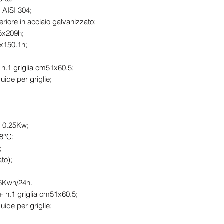
x AISI 304;
eriore in acciaio galvanizzato;
5x209h;
x150.1h;
 n.1 griglia cm51x60.5;
uide per griglie;
: 0.25Kw;
+8°C;
;
ato);
76Kwh/24h.
n.1 griglia cm51x60.5;
uide per griglie;