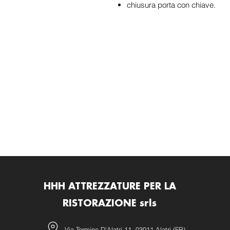
chiusura porta con chiave.
HHH ATTREZZATURE PER LA
RISTORAZIONE srls
Via Termine D'Alatri 11, 03011 Alatri (FR)