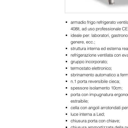
armadio frigo refrigerato venti
408lt, ad uso professionale CE
ideale per: laboratori, gastrono
genere, ecc.;
struttura interna ed esterna rea
refrigerazione ventilata con eva
gruppo incorporato;
termostato elettronico;
sbrinamento automatico a fer
n.1 porta reversibile cieca;
spessore isolamento 10cm;
porta con impugnatura ergono
estraibile;
cella con angoli arrotondati per f
luce interna a Led;
chiusura porta con chiave;
chiusura ammortizzata della po