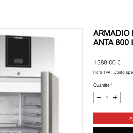
ARMADIO 
ANTA 800 
Prix
1 388,00 €
Hors TVA
|
Costo spe
Quantité
*
A