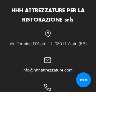
HHH ATTREZZATURE PER LA
RISTORAZIONE srls
Via Termine D'Alatri 11, 03011 Alatri (FR)
info@hhhattrezzature.com
+39 348 240 9631
+39 0775 1437171
LINK UTILI