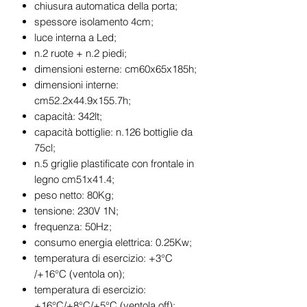
chiusura automatica della porta;
spessore isolamento 4cm;
luce interna a Led;
n.2 ruote + n.2 piedi;
dimensioni esterne: cm60x65x185h;
dimensioni interne:
cm52.2x44.9x155.7h;
capacità: 342lt;
capacità bottiglie: n.126 bottiglie da
75cl;
n.5 griglie plastificate con frontale in
legno cm51x41.4;
peso netto: 80Kg;
tensione: 230V 1N;
frequenza: 50Hz;
consumo energia elettrica: 0.25Kw;
temperatura di esercizio: +3°C
/+16°C (ventola on);
temperatura di esercizio:
+16°C/+8°C/+5°C (ventola off);