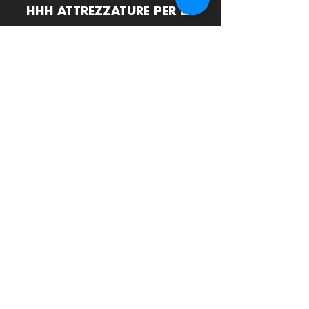
HHH ATTREZZATURE PER LA
RISTORAZIONE srls
Via Termine D'Alatri 11, 03011 Alatri (FR)
info@hhhattrezzature.com
+39 348 240 9631
+39 0775 1437171
LINK UTILI
Home