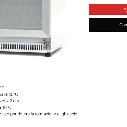
A
Com
CFC
a di 25°C
 di 4,2 cm
 a 10°C
izzato per ridurre la formazione di ghiaccio