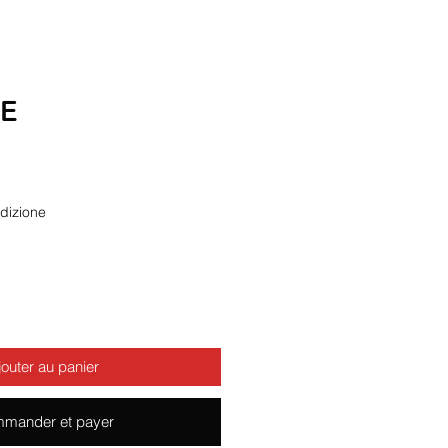
RE
dizione
jouter au panier
mander et payer