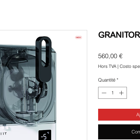
GRANITO
Prix
560,00 €
Hors TVA
|
Costo spe
Quantité
*
A
Com