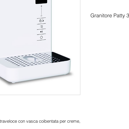
Granitore Patty 
Un design compatto
Il primo elemento c
Patty 3.0
è il design
e dimensioni conten
qualsiasi banco bar 
ingombrare. Ma la ve
scocca. Patty 3.0 è 
macchina per granite
affidabile che unisce
Innovazione e praticit
Progettato per lavora
complesse, anche ol
professionale
è dota
in materiale traspar
visibilità del prodot
ltraveloce con vasca coibentata per creme,
illuminazione LED
. 
scenografica che val