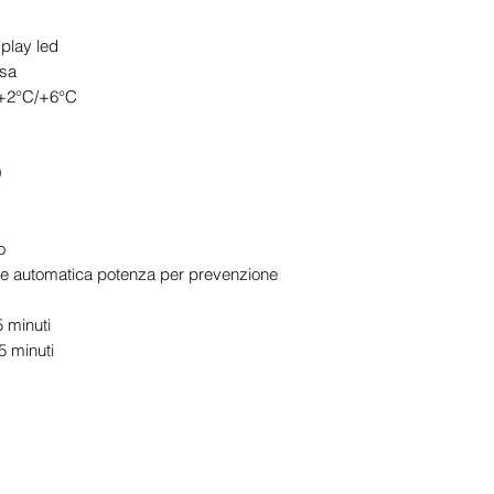
finito, attirando l’at
splay led
serali o in ambienti p
nsa
Ma l’innovazione non
 +2°C/+6°C
strato anticondensa
apprezzate del Gran
impedisce la formaz
mantenendo una temp
0
preservando la quali
giornate più calde e
gocciolamento, nessu
o
solo
sorbetti, grani
one automatica potenza per prevenzione
lavorati
.
Massima efficienza,
 minuti
Un altro punto di for
5 minuti
forza motore
. Grazi
avanzato, il motore 
potenza per evitare 
presenza di prodotti
ghiacciati. Questo
vita utile della macc