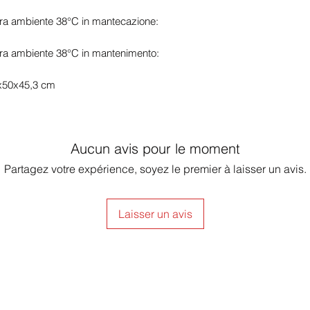
miscelazione sempr
ra ambiente 38°C in mantecazione:
prodotto.
Interfaccia touch e g
ra ambiente 38°C in mantenimento:
Il
pannello di contro
l’utilizzo della ma
6x50x45,3 cm
immediato. Tutti i p
accessibili, consent
per il personale men
per garantire
massim
Aucun avis pour le moment
lasciando libertà agl
attività.
Partagez votre expérience, soyez le premier à laisser un avis.
Capacità e consigli 
La capacità nominale 
una resa ottimale è co
Laisser un avis
massimo
1,5 litri p
Questo permette di 
e di mantenere inalte
organolettiche dei pr
porzione.
Perché scegliere Pat