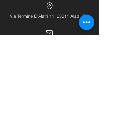
Via Termine D'Alatri 11, 03011 Alatri (FR)
info@hhhattrezzature.com
+39 348 240 9631
+39 0775 1437171
LINK UTILI
Home
Chi siamo
Shop
Buono regalo
Contatti