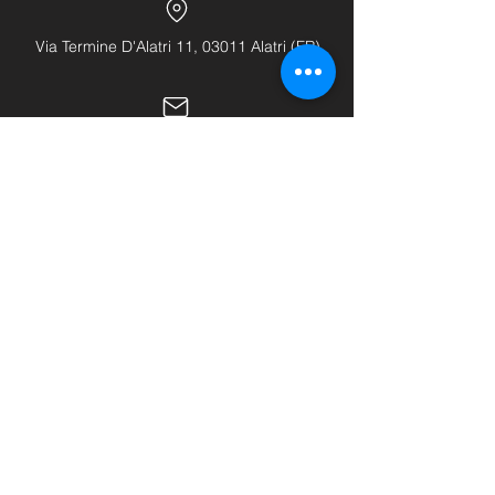
Via Termine D'Alatri 11, 03011 Alatri (FR)
info@hhhattrezzature.com
+39 348 240 9631
+39 0775 1437171
LINK UTILI
Home
Chi siamo
Shop
Buono regalo
Contatti