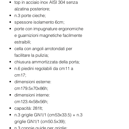
top in acciaio inox AISI 304 senza
alzatina posteriore;
n.3 porte cieche;
spessore isolamento 6cm;
porte con impugnature ergonomiche
e guarnizioni magnetiche facilmente
estraibili;
cella con angoli arrotondati per
facilitare la pulizia;
chiusura ammortizzata della porta;
n.6 piedini regolabili da cm11 a
cm17;
dimensioni esterne:
cm179.5x70x86h;
dimensioni interne:
cm123.4x58x56h;
capacità: 281lt;
n.3 griglie GN1/1 (cm53x33.5) + n.3
griglie GN1/1 (cm50.5x39);
n.3 coppie guide per griglie;