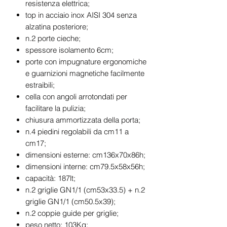
resistenza elettrica;
top in acciaio inox AISI 304 senza
alzatina posteriore;
n.2 porte cieche;
spessore isolamento 6cm;
porte con impugnature ergonomiche
e guarnizioni magnetiche facilmente
estraibili;
cella con angoli arrotondati per
facilitare la pulizia;
chiusura ammortizzata della porta;
n.4 piedini regolabili da cm11 a
cm17;
dimensioni esterne: cm136x70x86h;
dimensioni interne: cm79.5x58x56h;
capacità: 187lt;
n.2 griglie GN1/1 (cm53x33.5) + n.2
griglie GN1/1 (cm50.5x39);
n.2 coppie guide per griglie;
peso netto: 103Kg;