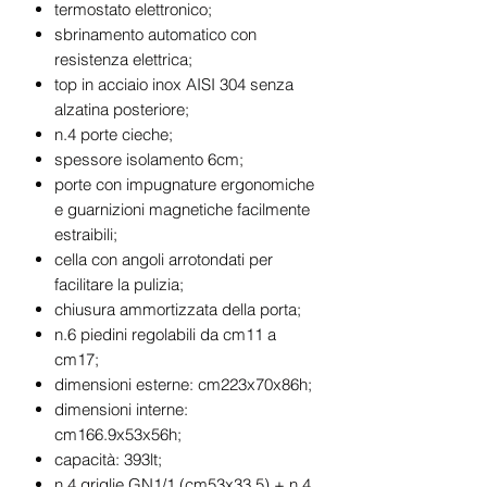
termostato elettronico;
sbrinamento automatico con
resistenza elettrica;
top in acciaio inox AISI 304 senza
alzatina posteriore;
n.4 porte cieche;
spessore isolamento 6cm;
porte con impugnature ergonomiche
e guarnizioni magnetiche facilmente
estraibili;
cella con angoli arrotondati per
facilitare la pulizia;
chiusura ammortizzata della porta;
n.6 piedini regolabili da cm11 a
cm17;
dimensioni esterne: cm223x70x86h;
dimensioni interne:
cm166.9x53x56h;
capacità: 393lt;
n.4 griglie GN1/1 (cm53x33.5) + n.4