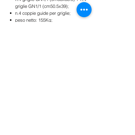
griglie GN1/1 (cm50.5x39);
n.4 coppie guide per griglie;
peso netto: 155Kg;
tensione: 230V 1N;
frequenza: 50Hz;
consumo energia elettrica: 0.66Kw;
temperatura di esercizio: -18°/-22°C;
tipo di gas refrigerante: R290;
classe climatica: 4;
consumo energia: 10.68Kwh/24h.
n.4 griglie GN1/1 (cm53x33.5) + n.4
griglie GN1/1 (cm50.5x39);
n.4 coppie guide per griglie.
Aucun avis pour le moment
Partagez votre expérience, soyez le
premier à laisser un avis.