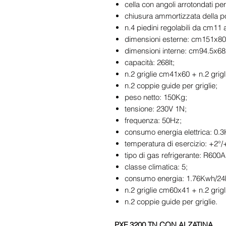
cella con angoli arrotondati per f
chiusura ammortizzata della po
n.4 piedini regolabili da cm11
dimensioni esterne: cm151x80
dimensioni interne: cm94.5x6
capacità: 268lt;
n.2 griglie cm41x60 + n.2 grig
n.2 coppie guide per griglie;
peso netto: 150Kg;
tensione: 230V 1N;
frequenza: 50Hz;
consumo energia elettrica: 0.
temperatura di esercizio: +2°/
tipo di gas refrigerante: R600A
classe climatica: 5;
consumo energia: 1.76Kwh/24
n.2 griglie cm60x41 + n.2 grig
n.2 coppie guide per griglie.
PXF 3200 TN CON ALZATINA