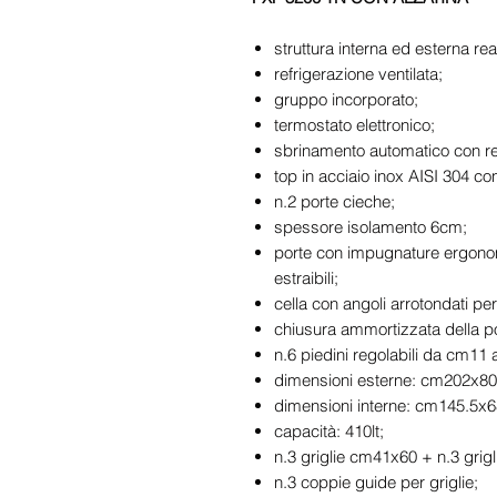
struttura interna ed esterna rea
refrigerazione ventilata;
gruppo incorporato;
termostato elettronico;
sbrinamento automatico con res
top in acciaio inox AISI 304 con
n.2 porte cieche;
spessore isolamento 6cm;
porte con impugnature ergonom
estraibili;
cella con angoli arrotondati per f
chiusura ammortizzata della po
n.6 piedini regolabili da cm11
dimensioni esterne: cm202x80
dimensioni interne: cm145.5x
capacità: 410lt;
n.3 griglie cm41x60 + n.3 grig
n.3 coppie guide per griglie;