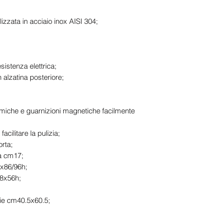
lizzata in acciaio inox AISI 304;
istenza elettrica;
 alzatina posteriore;
iche e guarnizioni magnetiche facilmente
acilitare la pulizia;
rta;
 a cm17;
x86/96h;
68x56h;
lie cm40.5x60.5;