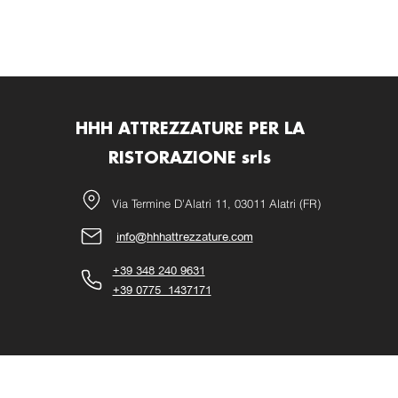
HHH ATTREZZATURE PER LA
RISTORAZIONE srls
Via Termine D'Alatri 11, 03011 Alatri (FR)
info@hhhattrezzature.com
+39 348 240 9631
+39 0775 1437171
©2021 