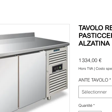
TAVOLO R
PASTICCE
ALZATINA
Prix
1 334,00 €
Hors TVA
|
Costo spe
ANTE TAVOLO
*
Sélectionner
Quantité
*