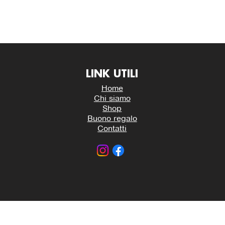
LINK UTILI
Home
Chi siamo
Shop
Buono regalo
Contatti
HHH ATTREZZATURE PER LA RISTORAZIONE | P. IVA 03157
Interventi e Ottimizzazione Shop by
Studio WebAlive
.