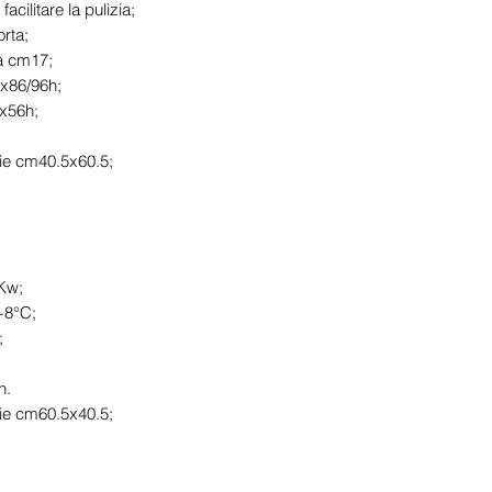
acilitare la pulizia;
rta;
 a cm17;
x86/96h;
8x56h;
lie cm40.5x60.5;
3Kw;
+8°C;
;
h.
lie cm60.5x40.5;