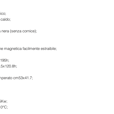
ico;
 caldo;
ia nera (senza cornice);
ne magnetica facilmente estraibile;
x195h;
.5x120.8h;
 temperato cm53x41.7;
35Kw;
10°C;