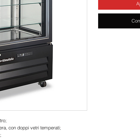
A
Com
tro;
 nera, con doppi vetri temperati;
;