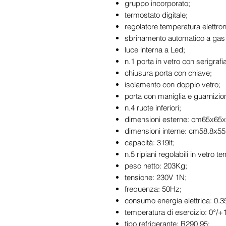
gruppo incorporato;
termostato digitale;
regolatore temperatura elettron
sbrinamento automatico a gas
luce interna a Led;
n.1 porta in vetro con serigraf
chiusura porta con chiave;
isolamento con doppio vetro;
porta con maniglia e guarnizio
n.4 ruote inferiori;
dimensioni esterne: cm65x65
dimensioni interne: cm58.8x55
capacità: 319lt;
n.5 ripiani regolabili in vetro
peso netto: 203Kg;
tensione: 230V 1N;
frequenza: 50Hz;
consumo energia elettrica: 0.
temperatura di esercizio: 0°/+
tipo refrigerante: R290 95;