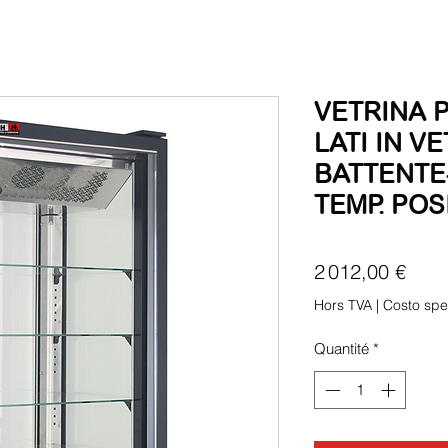
VETRINA P
LATI IN V
BATTENTE
TEMP. POS
Prix
2 012,00 €
Hors TVA
|
Costo spe
Quantité
*