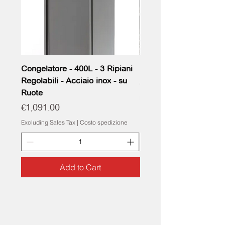
Congelatore - 400L - 3 Ripiani
FORNO UNOX BAKER
Regolabili - Acciaio inox - su
Price
€3,000.00
Ruote
Excluding Sales Tax
Price
€1,091.00
Excluding Sales Tax
|
Costo spedizione
Add to Cart