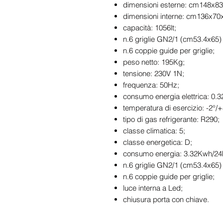
dimensioni esterne: cm148x8
dimensioni interne: cm136x70
capacità: 1056lt;
n.6 griglie GN2/1 (cm53.4x65) 
n.6 coppie guide per griglie;
peso netto: 195Kg;
tensione: 230V 1N;
frequenza: 50Hz;
consumo energia elettrica: 0.
temperatura di esercizio: -2°/
tipo di gas refrigerante: R290;
classe climatica: 5;
classe energetica: D;
consumo energia: 3.32Kwh/24
n.6 griglie GN2/1 (cm53.4x65) 
n.6 coppie guide per griglie;
luce interna a Led;
chiusura porta con chiave.