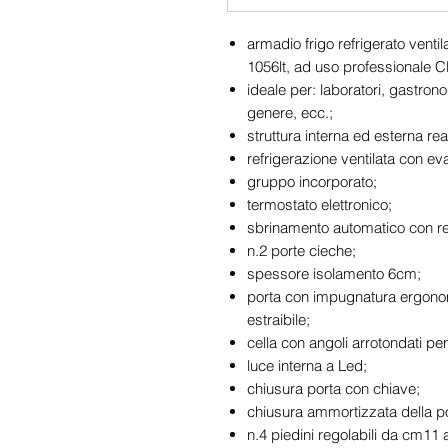
armadio frigo refrigerato venti
1056lt, ad uso professionale C
ideale per: laboratori, gastrono
genere, ecc.;
struttura interna ed esterna rea
refrigerazione ventilata con eva
gruppo incorporato;
termostato elettronico;
sbrinamento automatico con res
n.2 porte cieche;
spessore isolamento 6cm;
porta con impugnatura ergono
estraibile;
cella con angoli arrotondati per f
luce interna a Led;
chiusura porta con chiave;
chiusura ammortizzata della po
n.4 piedini regolabili da cm11