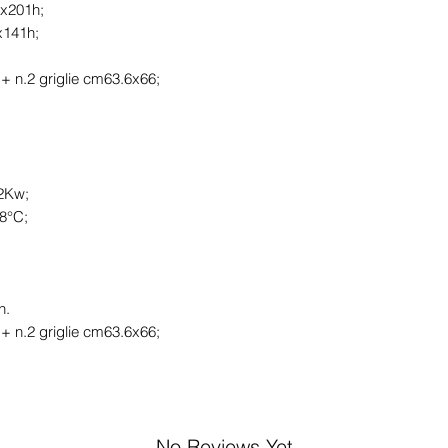
3x201h;
x141h;
+ n.2 griglie cm63.6x66;
32Kw;
+8°C;
h.
+ n.2 griglie cm63.6x66;
No Reviews Yet