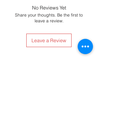
No Reviews Yet
Share your thoughts. Be the first to
leave a review.
Leave a Review
HHH ATTREZZATURE PER LA
RISTORAZIONE srls
Via Termine D'Alatri 11, 03011 Alatri (FR)
info@hhhattrezzature.com