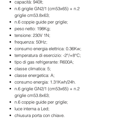
capacità: 940lt;
n.6 griglie GN2/1 (cm53x65) + n.2
griglie cm53.8x63;
n.6 coppie guide per griglie;
peso netto: 198Kg;
tensione: 230V 1N;
frequenza: 50Hz;
consumo energia elettrica: 0.36Kw;
temperatura di esercizio: -2°/+8°C;
tipo di gas refrigerante: R600A;
classe climatica: 5;
classe energetica: A;
consumo energia: 1.31Kwh/24h.
n.6 griglie GN2/1 (cm53x65) + n.2
griglie cm53.8x63;
n.6 coppie guide per griglie;
luce interna a Led;
chiusura porta con chiave.