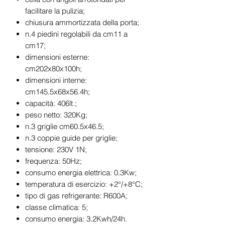
facilitare la pulizia;
chiusura ammortizzata della porta;
n.4 piedini regolabili da cm11 a
cm17;
dimensioni esterne:
cm202x80x100h;
dimensioni interne:
cm145.5x68x56.4h;
capacità: 406lt.;
peso netto: 320Kg;
n.3 griglie cm60.5x46.5;
n.3 coppie guide per griglie;
tensione: 230V 1N;
frequenza: 50Hz;
consumo energia elettrica: 0.3Kw;
temperatura di esercizio: +2°/+8°C;
tipo di gas refrigerante: R600A;
classe climatica: 5;
consumo energia: 3.2Kwh/24h.