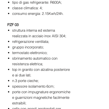
tipo di gas refrigerante: R600A;
classe climatica: 4;
consumo energia: 2.15Kwh/24h.
PZF 03
struttura interna ed esterna
realizzata in acciaio inox AISI 304;
refrigerazione ventilata;
gruppo incorporato;
termostato elettronico;
sbrinamento automatico con
resistenza elettrica;
top in granito con alzatina posteriore
e ai due lati;
n.3 porte cieche;
spessore isolamento 6cm;
porte con impugnature ergonomiche
e guarnizioni magnetiche facilmente
estraibili;
cella con angoli arrotondati per