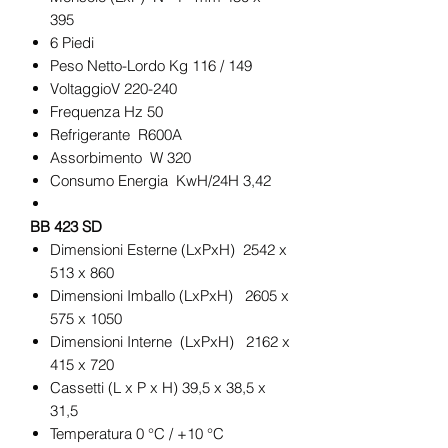
395
6 Piedi
Peso Netto-Lordo Kg 116 / 149
VoltaggioV 220-240
Frequenza Hz 50
Refrigerante R600A
Assorbimento W 320
Consumo Energia KwH/24H 3,42
BB 423 SD
Dimensioni Esterne (LxPxH) 2542 x
513 x 860
Dimensioni Imballo (LxPxH) 2605 x
575 x 1050
Dimensioni Interne (LxPxH) 2162 x
415 x 720
Cassetti (L x P x H) 39,5 x 38,5 x
31,5
Temperatura 0 °C / +10 °C