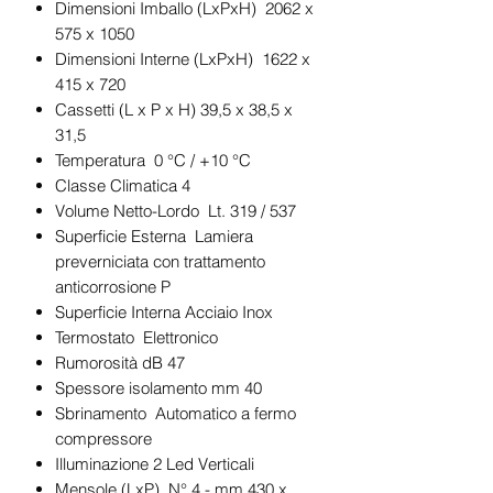
Dimensioni Imballo (LxPxH) 2062 x
575 x 1050
Dimensioni Interne (LxPxH) 1622 x
415 x 720
Cassetti (L x P x H) 39,5 x 38,5 x
31,5
Temperatura 0 °C / +10 °C
Classe Climatica 4
Volume Netto-Lordo Lt. 319 / 537
Superficie Esterna Lamiera
preverniciata con trattamento
anticorrosione P
Superficie Interna Acciaio Inox
Termostato Elettronico
Rumorosità dB 47
Spessore isolamento mm 40
Sbrinamento Automatico a fermo
compressore
Illuminazione 2 Led Verticali
Mensole (LxP) N° 4 - mm 430 x