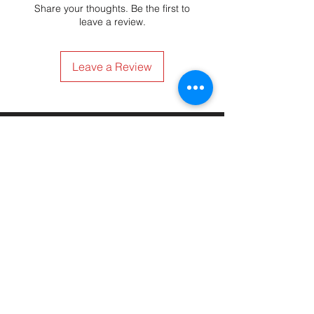
Share your thoughts. Be the first to
leave a review.
Leave a Review
HHH ATTREZZATURE PER LA
RISTORAZIONE srls
Via Termine D'Alatri 11, 03011 Alatri (FR)
info@hhhattrezzature.com