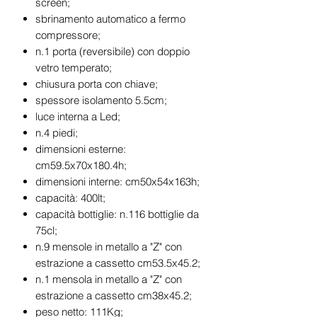
screen;
sbrinamento automatico a fermo
compressore;
n.1 porta (reversibile) con doppio
vetro temperato;
chiusura porta con chiave;
spessore isolamento 5.5cm;
luce interna a Led;
n.4 piedi;
dimensioni esterne:
cm59.5x70x180.4h;
dimensioni interne: cm50x54x163h;
capacità: 400lt;
capacità bottiglie: n.116 bottiglie da
75cl;
n.9 mensole in metallo a "Z" con
estrazione a cassetto cm53.5x45.2;
n.1 mensola in metallo a "Z" con
estrazione a cassetto cm38x45.2;
peso netto: 111Kg;