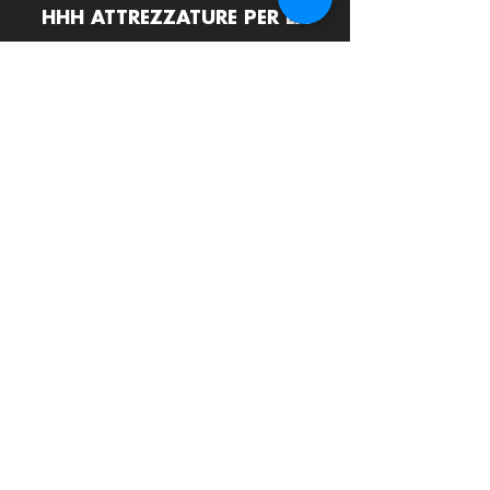
HHH ATTREZZATURE PER LA
RISTORAZIONE srls
Via Termine D'Alatri 11, 03011 Alatri (FR)
info@hhhattrezzature.com
+39 348 240 9631
+39 0775 1437171
LINK UTILI
Home