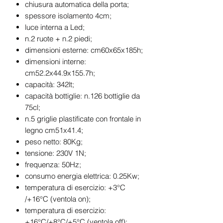
chiusura automatica della porta;
spessore isolamento 4cm;
luce interna a Led;
n.2 ruote + n.2 piedi;
dimensioni esterne: cm60x65x185h;
dimensioni interne:
cm52.2x44.9x155.7h;
capacità: 342lt;
capacità bottiglie: n.126 bottiglie da
75cl;
n.5 griglie plastificate con frontale in
legno cm51x41.4;
peso netto: 80Kg;
tensione: 230V 1N;
frequenza: 50Hz;
consumo energia elettrica: 0.25Kw;
temperatura di esercizio: +3°C
/+16°C (ventola on);
temperatura di esercizio:
+16°C/+8°C/+5°C (ventola off);