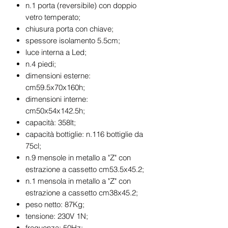
n.1 porta (reversibile) con doppio
vetro temperato;
chiusura porta con chiave;
spessore isolamento 5.5cm;
luce interna a Led;
n.4 piedi;
dimensioni esterne:
cm59.5x70x160h;
dimensioni interne:
cm50x54x142.5h;
capacità: 358lt;
capacità bottiglie: n.116 bottiglie da
75cl;
n.9 mensole in metallo a "Z" con
estrazione a cassetto cm53.5x45.2;
n.1 mensola in metallo a "Z" con
estrazione a cassetto cm38x45.2;
peso netto: 87Kg;
tensione: 230V 1N;
frequenza: 50Hz;