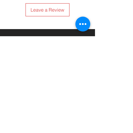
Leave a Review
HHH ATTREZZATURE PER LA
RISTORAZIONE srls
Via Termine D'Alatri 11, 03011 Alatri (FR)
info@hhhattrezzature.com
+39 348 240 9631
+39 0775 1437171