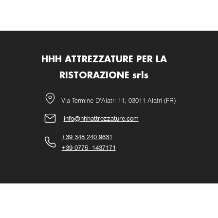
HHH ATTREZZATURE PER LA
RISTORAZIONE srls
Via Termine D'Alatri 11, 03011 Alatri (FR)
info@hhhattrezzature.com
+39 348 240 9631
+39 0775 1437171
©2021 