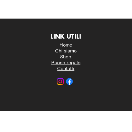
LINK UTILI
Home
Chi siamo
Shop
Buono regalo
Contatti
HHH ATTREZZATURE PER LA RISTORAZIONE | P. IVA 03157
Interventi e Ottimizzazione Shop by
Studio WebAlive
.