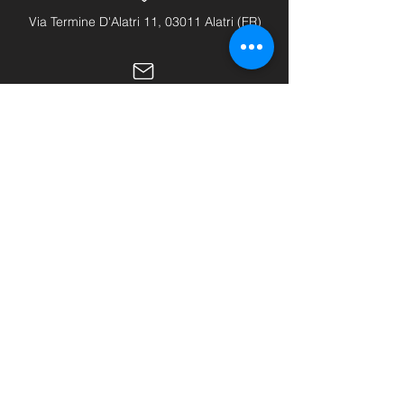
Via Termine D'Alatri 11, 03011 Alatri (FR)
info@hhhattrezzature.com
+39 348 240 9631
+39 0775 1437171
LINK UTILI
Home
Chi siamo
Shop
Buono regalo
Contatti