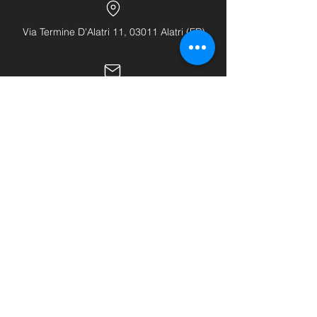
Via Termine D'Alatri 11, 03011 Alatri (FR)
info@hhhattrezzature.com
+39 348 240 9631
+39 0775 1437171
LINK UTILI
Home
Chi siamo
Shop
Buono regalo
Contatti