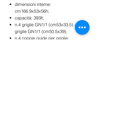
dimensioni interne:
cm166.9x53x56h;
capacità: 393lt;
n.4 griglie GN1/1 (cm53x33.5) + n.4
griglie GN1/1 (cm50.5x39);
n.4 coppie guide per griglie;
peso netto: 173Kg;
tensione: 230V 1N;
frequenza: 50Hz;
consumo energia elettrica: 0.66Kw;
temperatura di esercizio: -18°/-22°C;
tipo di gas refrigerante: R290;
classe climatica: 4;
classe energetica: E;
consumo energia: 10.68Kwh/24h.
n.4 griglie GN1/1 (cm53x33.5) + n.4
griglie GN1/1 (cm50.5x39);
n.4 coppie guide per griglie.