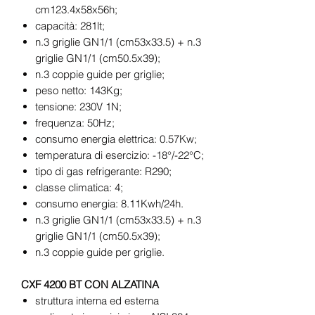
cm123.4x58x56h;
capacità: 281lt;
n.3 griglie GN1/1 (cm53x33.5) + n.3
griglie GN1/1 (cm50.5x39);
n.3 coppie guide per griglie;
peso netto: 143Kg;
tensione: 230V 1N;
frequenza: 50Hz;
consumo energia elettrica: 0.57Kw;
temperatura di esercizio: -18°/-22°C;
tipo di gas refrigerante: R290;
classe climatica: 4;
consumo energia: 8.11Kwh/24h.
n.3 griglie GN1/1 (cm53x33.5) + n.3
griglie GN1/1 (cm50.5x39);
n.3 coppie guide per griglie.
CXF 4200 BT CON ALZATINA
struttura interna ed esterna