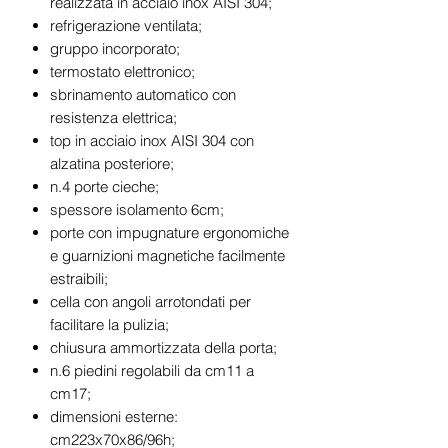
realizzata in acciaio inox AISI 304;
refrigerazione ventilata;
gruppo incorporato;
termostato elettronico;
sbrinamento automatico con
resistenza elettrica;
top in acciaio inox AISI 304 con
alzatina posteriore;
n.4 porte cieche;
spessore isolamento 6cm;
porte con impugnature ergonomiche
e guarnizioni magnetiche facilmente
estraibili;
cella con angoli arrotondati per
facilitare la pulizia;
chiusura ammortizzata della porta;
n.6 piedini regolabili da cm11 a
cm17;
dimensioni esterne:
cm223x70x86/96h;