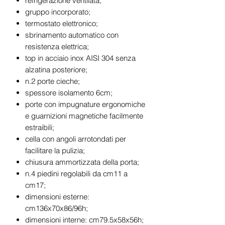
refrigerazione ventilata;
gruppo incorporato;
termostato elettronico;
sbrinamento automatico con
resistenza elettrica;
top in acciaio inox AISI 304 senza
alzatina posteriore;
n.2 porte cieche;
spessore isolamento 6cm;
porte con impugnature ergonomiche
e guarnizioni magnetiche facilmente
estraibili;
cella con angoli arrotondati per
facilitare la pulizia;
chiusura ammortizzata della porta;
n.4 piedini regolabili da cm11 a
cm17;
dimensioni esterne:
cm136x70x86/96h;
dimensioni interne: cm79.5x58x56h;