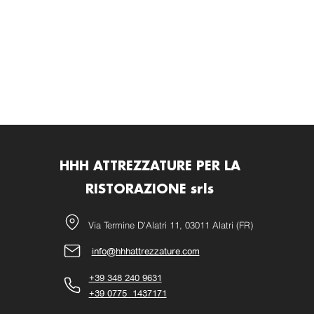
HHH ATTREZZATURE PER LA
RISTORAZIONE srls
Via Termine D'Alatri 11, 03011 Alatri (FR)
info@hhhattrezzature.com
+39 348 240 9631
+39 0775 1437171