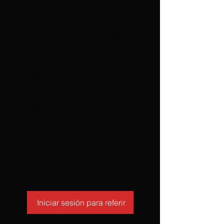
recomiendes
Obtén beneficios especiales para
ti y tus amigos
Ofrece a tus amigos un
descuento de 10%.
Se aplica a la sesión de menor precio
del carrito.
Obtén un descuento de 10%
por cada amigo que haga un
pedido.
Se aplica a la sesión de menor precio
del carrito.
Iniciar sesión para referir