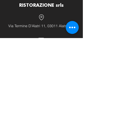
RISTORAZIONE srls
Via Termine D'Alatri 11, 03011 Alatri (FR)
info@hhhattrezzature.com
+39 348 240 9631
+39 0775 1437171
LINK UTILI
Home
Chi siamo