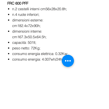
FRC 600 PFF
n.2 cestelli interni cm56x28x20.8h;
n.4 ruote inferiori;
dimensioni esterne:
cm182.4x72x90h;
dimensioni interne:
cm167.3x50.5x64.5h;
capacità: 501lt;
peso netto: 72Kg;
consumo energia elettrica: 0.32Kw;
consumo energia: 4.007wh/24h.
No hay reseñas todavía
Comparte tu opinión. Deja la primera
reseña.