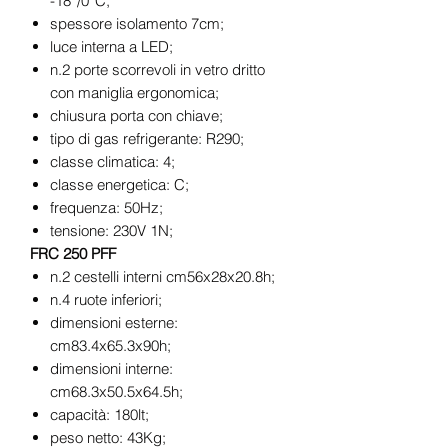
-18°/0°C;
spessore isolamento 7cm;
luce interna a LED;
n.2 porte scorrevoli in vetro dritto
con maniglia ergonomica;
chiusura porta con chiave;
tipo di gas refrigerante: R290;
classe climatica: 4;
classe energetica: C;
frequenza: 50Hz;
tensione: 230V 1N;
FRC 250 PFF
n.2 cestelli interni cm56x28x20.8h;
n.4 ruote inferiori;
dimensioni esterne:
cm83.4x65.3x90h;
dimensioni interne:
cm68.3x50.5x64.5h;
capacità: 180lt;
peso netto: 43Kg;