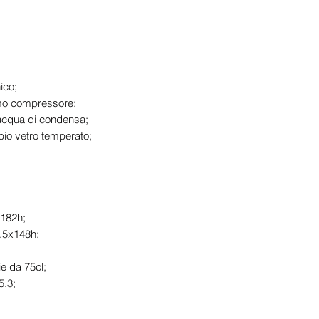
ico;
mo compressore;
acqua di condensa;
pio vetro temperato;
x182h;
.5x148h;
ie da 75cl;
5.3;