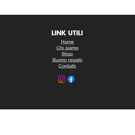
LINK UTILI
Home
Chi siamo
Shop
Buono regalo
Contatti
HHH ATTREZZATURE PER LA RISTORAZIONE | P. IVA 03157
Interventi e Ottimizzazione Shop by
Studio WebAlive
.