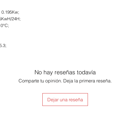
: 0.195Kw;
.55KwH/24H;
10°C;
;
5.3;
No hay reseñas todavía
Comparte tu opinión. Deja la primera reseña.
Dejar una reseña