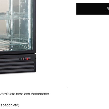
R
everniciata nera con trattamento
4 specchiato;