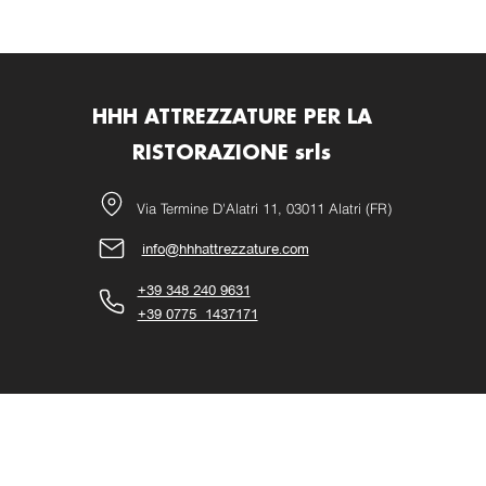
HHH ATTREZZATURE PER LA
RISTORAZIONE srls
Via Termine D'Alatri 11, 03011 Alatri (FR)
info@hhhattrezzature.com
+39 348 240 9631
+39 0775 1437171
©2021 