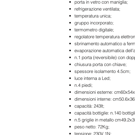
porta in vetro con maniglia;
refrigerazione ventilata;
temperatura unica;
gruppo incorporato;
termometro digitale;
regolatore temperatura elettron
sbrinamento automatico a fer
evaporazione automatica dell’
n.1 porta (reversibile) con dop
chiusura porta con chiave;
spessore isolamento 4.5cm;
luce interna a Led;
n.4 piedi;
dimensioni esterne: cm60x54
dimensioni interne: cm50.6x36
capacità: 243lt;
capacità bottiglie: n.140 bottigl
n.5 griglie in metallo cm49.2x3
peso netto: 72Kg;
tensione: 230V 1N;