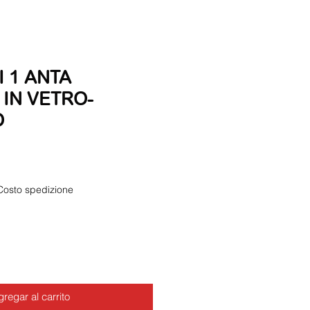
I 1 ANTA
 IN VETRO-
O
Costo spedizione
regar al carrito