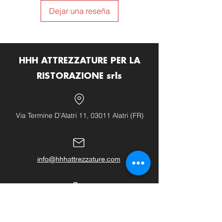
Dejar una reseña
HHH ATTREZZATURE PER LA
RISTORAZIONE srls
Via Termine D'Alatri 11, 03011 Alatri (FR)
info@hhhattrezzature.com
+39 348 240 9631
+39 0775 1437171