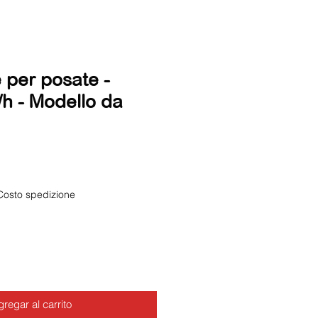
 per posate -
/h - Modello da
io
Costo spedizione
regar al carrito