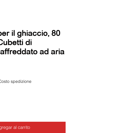
r il ghiaccio, 80
Cubetti di
affreddato ad aria
Costo spedizione
regar al carrito