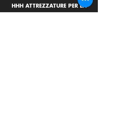
HHH ATTREZZATURE PER LA
RISTORAZIONE srls
Via Termine D'Alatri 11, 03011 Alatri (FR)
info@hhhattrezzature.com
+39 348 240 9631
+39 0775 1437171
LINK UTILI
Home